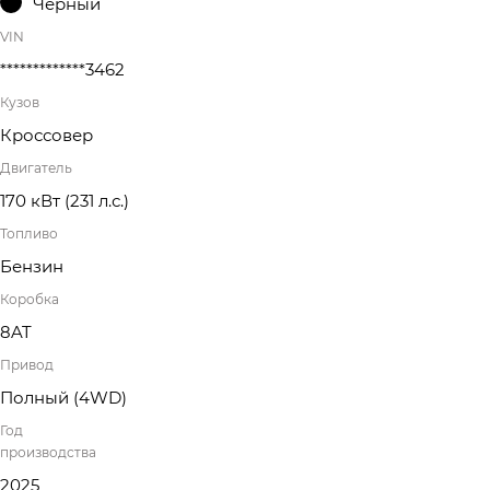
Черный
VIN
*************3462
Кузов
Кроссовер
Двигатель
170 кВт
(231 л.с.
)
Топливо
Бензин
Коробка
8AT
Привод
Полный (4WD)
Год
производства
2025