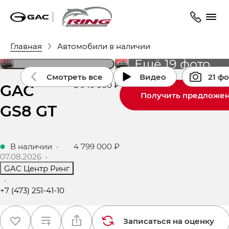
Главная
Автомобили в наличии
Ещё 19 фото
Смотреть все
Видео
21 ф
GAC
3 949 000 ₽
Получить предложе
GS8 GT
В наличии
·
4 799 000 ₽
07.08.2026
·
GAC Центр Ринг
·
+7 (473) 251-41-10
Записаться на оценку