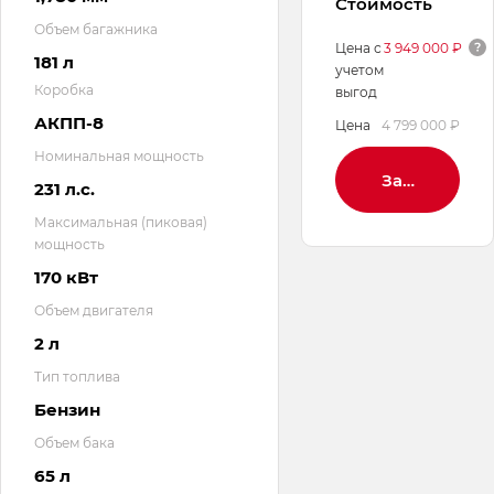
Стоимость
Объем багажника
Цена с
3 949 000 ₽
181 л
учетом
Коробка
выгод
АКПП-8
Цена
4 799 000 ₽
Номинальная мощность
Заброниров
231 л.с.
Максимальная (пиковая)
мощность
170 кВт
Объем двигателя
2 л
Тип топлива
Бензин
Объем бака
65 л