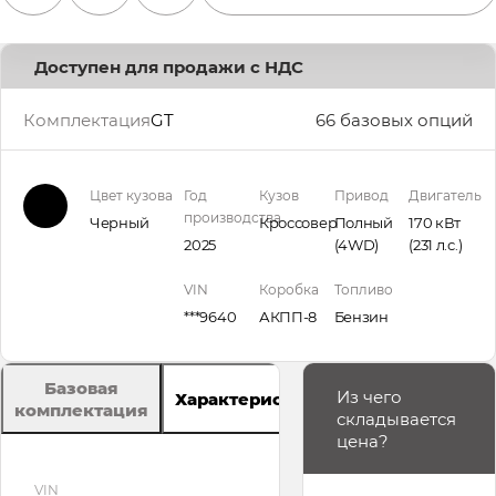
Доступен для продажи с НДС
Комплектация
GT
66 базовых опций
Цвет кузова
Год
Кузов
Привод
Двигатель
производства
Черный
Кроссовер
Полный
170 кВт
2025
(4WD)
(231 л.с.
)
VIN
Коробка
Топливо
***9640
АКПП-8
Бензин
Базовая
Из чего
Характеристики
комплектация
складывается
цена?
VIN