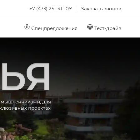
+7 (473) 251-41-10
Заказать звонок
Спецпредложения
Тест-драйв
GAC
Семья
номышленниками, для
склюзивных проектах