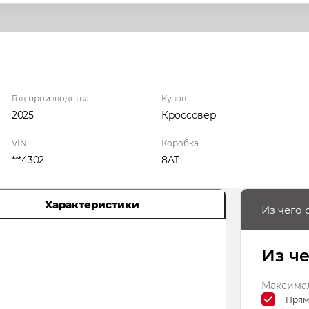
Год производства
Кузов
2025
Кроссовер
VIN
Коробка
***4302
8AT
Характеристики
Из чего 
Из ч
Максимал
Прям