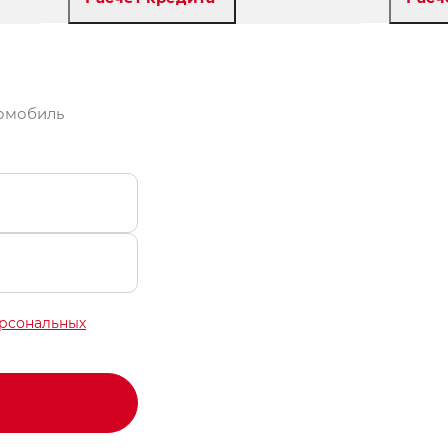
Забронировать
томобиль
ерсональных