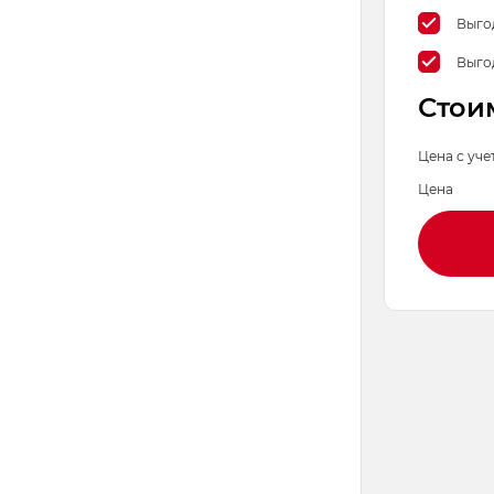
Выго
Выго
Стои
Цена с уче
Цена