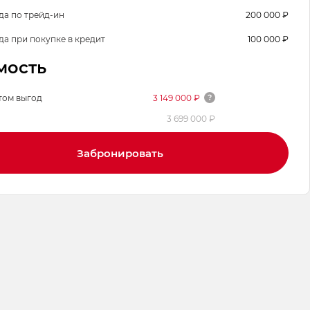
да по трейд-ин
200 000 ₽
да при покупке в кредит
100 000 ₽
мость
том выгод
3 149 000 ₽
3 699 000 ₽
Забронировать