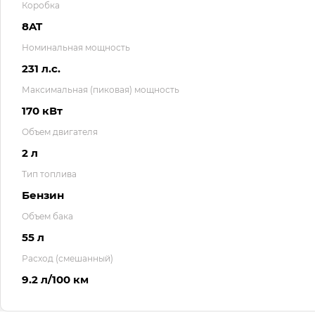
Коробка
8AT
Номинальная мощность
231 л.с.
Максимальная (пиковая) мощность
170 кВт
Объем двигателя
2 л
Тип топлива
Бензин
Объем бака
55 л
Расход (смешанный)
9.2 л/100 км