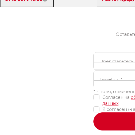
Забронировать
Забр
Оставьт
Представьтесь
Телефон
*
* - поля, отмече
Согласен на
о
данных
Я согласен (-н