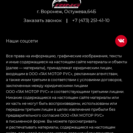
Джи Икс ПРЕМИУМ — GX PREMIUM, ЛАУНЖ —
LOUNGE
г. Воронеж, Остужева,64Б
Заказать звонок
|
+7 (473) 251-41-10
Empow — Эмпау (Empow) в комплектации
Джи Эс — GS, Джи Эль с элементы экстерьера
в спортивном стиле — GL
(S-Style)
Все права на информацию, графические изображения, тексты
и иные содержащиеся на настоящем сайте материалы и объекты
(далее — материалы), принадлежат юридическим лицам,
входящим в ООО «ГАК МОТОР РУС», рекламным агентствам,
а также иным третьим в соответствии с условиями договоров,
заключенных между юридическими лицами
ООО «ГАК МОТОР РУС» и соответствующими третьими лицами.
Никакие содержащиеся на настоящем сайте материалы или
их часть не могут быть воспроизведены, использованы или
переданы третьим лицам в целях извлечения прибыли без
предварительного согласия ООО «ГАК МОТОР РУС»
в письменной форме. Вы можете просматривать
и распечатывать материалы, содержащиеся на настоящем
сайте, для целей личного использования и/или принятия