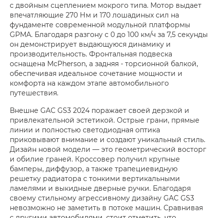
с двойным сцеплением мокрого типа. Мотор выдает
впечатляющие 270 Нм и 170 лошадиных сил на
фундаменте современной модульной платформы
GPMA. Благодаря разгону с 0 до 100 км/ч за 7,5 секунды
он демонстрирует выдающуюся динамику и
производительность. Фронтальная подвеска
оснащена McPherson, а задняя - торсионной балкой,
обеспечивая идеальное сочетание мощности и
комфорта на каждом этапе автомобильного
путешествия.
Внешне GAC GS3 2024 поражает своей дерзкой и
привлекательной эстетикой. Острые грани, прямые
линии и полностью светодиодная оптика
приковывают внимание и создают уникальный стиль.
Дизайн новой модели — это геометрический восторг
и обилие граней. Кроссовер получил крупные
бамперы, диффузор, а также трапециевидную
решетку радиатора с тонкими вертикальными
ламелями и выкидные дверные ручки. Благодаря
своему стильному агрессивному дизайну GAC GS3
невозможно не заметить в потоке машин. Сравнивая
с другими автомобилями, стоит отметить, что