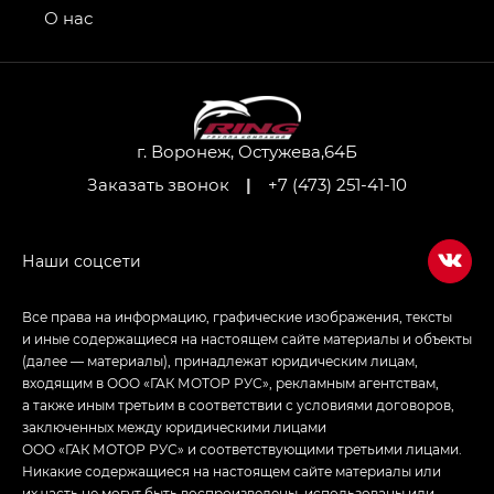
привод — GB AWD, Джи Эль Полный привод —
О нас
GL AWD
M8 — Эм 8 (M8) в комплектациях Джи Эль — GL,
Джи Ти — GT, Джи Икс — GX,
Джи Икс ПРЕМИУМ — GX PREMIUM, ЛАУНЖ —
LOUNGE
г. Воронеж, Остужева,64Б
Заказать звонок
|
+7 (473) 251-41-10
Empow — Эмпау (Empow) в комплектации
Джи Эс — GS, Джи Эль с элементы экстерьера
в спортивном стиле — GL
(S-Style)
Все права на информацию, графические изображения, тексты
и иные содержащиеся на настоящем сайте материалы и объекты
(далее — материалы), принадлежат юридическим лицам,
входящим в ООО «ГАК МОТОР РУС», рекламным агентствам,
а также иным третьим в соответствии с условиями договоров,
заключенных между юридическими лицами
ООО «ГАК МОТОР РУС» и соответствующими третьими лицами.
Никакие содержащиеся на настоящем сайте материалы или
их часть не могут быть воспроизведены, использованы или