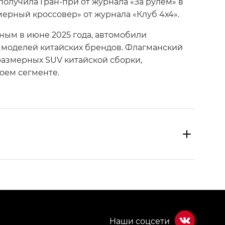
олучила Гран-при от журнала «За рулем» в
рный кроссовер» от журнала «Клуб 4х4».
нным в июне 2025 года, автомобили
х моделей китайских брендов. Флагманский
размерных SUV китайской сборки,
оем сегменте.