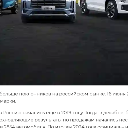
больше поклонников на российском рынке. 16 июня 
марки.
оссию начались еще в 2019 году. Тогда, в декабре, 
охновляющие результаты по продажам начались неск
 2854 автомобиля. По итогам 2024 года официальны