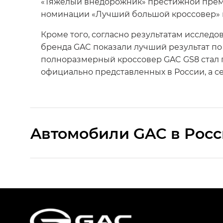
«Тяжелый внедорожник» престижной премии
номинации «Лучший большой кроссовер» п
Кроме того, согласно результатам исследо
бренда GAC показали лучший результат по
полноразмерный кроссовер GAC GS8 стал п
официально представленных в России, а с
Aвтомобили GAC в Рос
S9 — Эс 9 (S9) в комплектации Эс Икс 
S7 — Эс 7 (S7) в комплектациях Эс Икс П