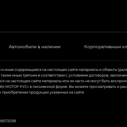
T) в комплектации Экс ПРЕМИУМ — EX PREMIUM
— EX, Экс ПРЕМИУМ — EX Premium
Джи Эс 8 ТРЭВЕЛЛЕР — GS8 TRAVELLER, Джи Икс ПРЕ
 Джи Би Передний привод — GB 2WD, Джи Би Полный
Автомобили в наличии
Корпоративным к
ь — GL, Джи Ти — GT, Джи Икс — GX, Джи Икс ПРЕМ
ы и иные содержащиеся на настоящем сайте материалы и объекты (дал
а также иным третьим в соответствии с условиями договоров, заклю
Джи Эс — GS, Джи Эль с элементы экстерьера в спо
я на настоящем сайте материалы или их часть не могут быть воспрои
АК МОТОР РУС» в письменной форме. Вы можете просматривать и рас
о приобретении продукции указанных на сайте.
826072038