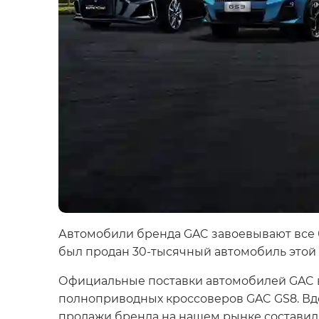
Автомобили бренда GAC завоевывают все 
был продан 30-тысячный автомобиль этой 
Официальные поставки автомобилей GAC в Р
полноприводных кроссоверов GAC GS8. Вд
продажи бренда на нашем рынке составили