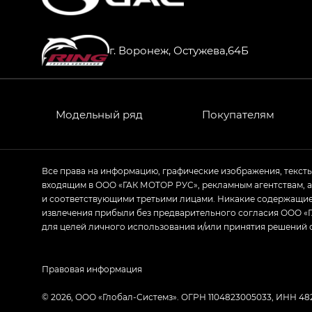
HYPTEC HT — Хайптек Эйч Ти (HYPTEC H
AION V — Айон Ви в комплектациях Экс 
г. Воронеж, Остужева,64Б
GS8 — Джи Эс 8 (GS8) в комплектациях 
GL
GS4 — Джи Эс 4 (GS4) в комплектациях
Модельный ряд
Покупателям
GL AWD
M8 — Эм 8 (M8) в комплектациях Джи Эл
Все права на информацию, графические изображения, текст
входящим в ООО «ГАК МОТОР РУС», рекламным агентствам, 
Empow — Эмпау (Empow) в комплектации 
и соответствующими третьими лицами. Никакие содержащиес
извлечения прибыли без предварительного согласия ООО «Г
для целей личного использования и/или принятия решений 
Правовая информация
© 2026, ООО «‎Глобал-Системз». ОГРН 1104823005033, ИНН 4