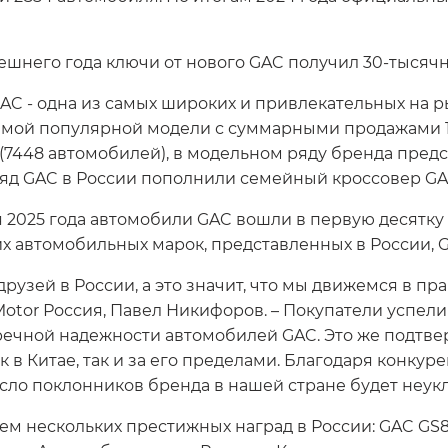
ешнего года ключи от нового GAC получил 30-тысячн
AC - одна из самых широких и привлекательных на 
амой популярной модели с суммарными продажами 1
 (7448 автомобилей), в модельном ряду бренда пр
 ряд GAC в России пополнили семейный кроссовер 
2025 года автомобили GAC вошли в первую десятку 
их автомобильных марок, представленных в России, 
рузей в России, а это значит, что мы движемся в п
otor Россия, Павел Никифоров. – Покупатели успели
пречной надежности автомобилей GAC. Это же подтв
 в Китае, так и за его пределами. Благодаря конку
сло поклонников бренда в нашей стране будет неукл
лем нескольких престижных наград в России: GAC GS