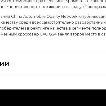
 «Автомобиль года в России». Кроме того, модель п
о мнению экспертного жюри, и награду «Полноразме
вания China Automobile Quality Network, опубликова
 качеству среди всех самостоятельно разработанны
обедителем в рейтинге качества в сегменте полно
емейный кроссовер GAC GS4 занял второе место в св
сии
ПРЕМИУМ — SX PREMIUM
РЕМИУМ — SX PREMIUM, Эс Тэ — ST