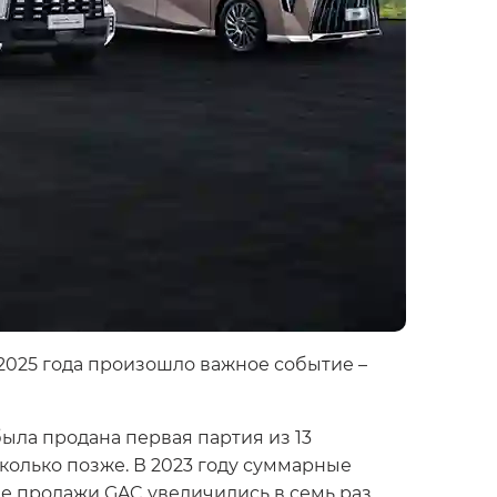
2025 года произошло важное событие –
была продана первая партия из 13
олько позже. В 2023 году суммарные
е продажи GAC увеличились в семь раз,