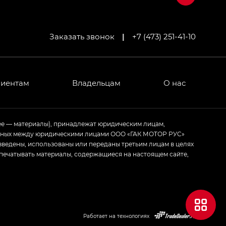
Заказать звонок
|
+7 (473) 251-41-10
МИУМ — GX PREMIUM, Джи Эти — GT, Джи Эль —
 привод — GB AWD, Джи Эль Полный привод —
лиентам
Владельцам
О нас
ИУМ — GX PREMIUM, ЛАУНЖ — LOUNGE
ее — материалы), принадлежат юридическим лицам,
ченных между юридическими лицами ООО «ГАК МОТОР РУС»
ртивном стиле — GL
(S-Style)
зведены, использованы или переданы третьим лицам в целях
печатывать материалы, содержащиеся на настоящем сайте,
Работает на технологиях