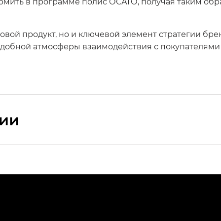
ормить в программе полис ОСАГО, получая таким об
ховой продукт, но и ключевой элемент стратегии бр
удобной атмосферы взаимодействия с покупателями
сии
ПРЕМИУМ — SX PREMIUM
РЕМИУМ — SX PREMIUM, Эс Тэ — ST
T) в комплектации Экс ПРЕМИУМ — EX PREMIUM