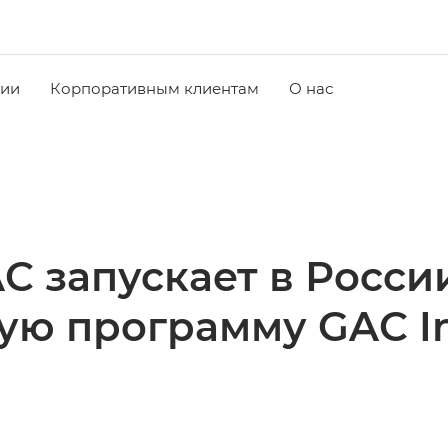
чии
Корпоративным клиентам
О нас
C запускает в Росс
ую программу GAC I