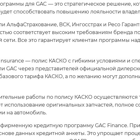
рограммы для GAC — это стратегическое решение, к
 будет способствовать повышению лояльности владе
и АльфаСтрахование, ВСК, Ингосстрах и Ресо Гарант
стью соответствует высоким требованиям бренда по
й сети. Все это гарантирует клиентам программы н
Insurance — полис КАСКО с гибкими условиями и сп
и GAC через представителей официальной дилерской
 базового тарифа КАСКО, а по желанию могут дополн
ительные работы по полису КАСКО осуществляются т
т использование оригинальных запчастей, полное с
ии на автомобиль.
в фирменную кредитную программу GAC Finance. При
снове данных кредитной анкеты. Это упрощает проце