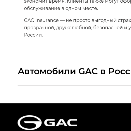
экономит время. Клиенты также могут оф
обслуживание в одном месте.
GAC Insurance — не просто выгодный стра
прозрачной, дружелюбной, безопасной и 
России.
Aвтомобили GAC в Рос
S9 — Эс 9 (S9) в комплектации Эс Икс 
S7 — Эс 7 (S7) в комплектациях Эс Икс П
HYPTEC HT — Хайптек Эйч Ти (HYPTEC H