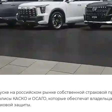
ске на российском рынке собственной страховой про
полисы КАСКО и ОСАГО, которые обеспечат владель
аховой защиты.