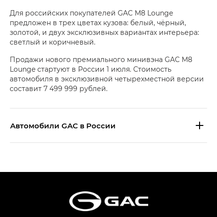
Для российских покупателей GAC M8 Lounge
предложен в трех цветах кузова: белый, чёрный,
золотой, и двух эксклюзивных вариантах интерьера:
светлый и коричневый.
Продажи нового премиального минивэна GAC M8
Lounge стартуют в России 1 июля. Стоимость
автомобиля в эксклюзивной четырехместной версии
составит 7 499 999 рублей.
Aвтомобили GAC в России
S9 — Эс 9 (S9) в комплектации
Эс Икс ПРЕМИУМ — SX PREMIUM
S7 — Эс 7 (S7) в комплектациях
Эс Икс ПРЕМИУМ — SX PREMIUM, Эс Тэ — ST