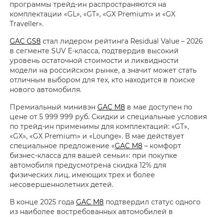
программы трейд-ин распространяются на
комплектации «GL», «GT», «GX Premium» и «GX
Traveller».
GAC GS8
стал лидером рейтинга Residual Value – 2026
в сегменте SUV E-класса, подтвердив высокий
уровень остаточной стоимости и ликвидности
модели на российском рынке, а значит может стать
отличным выбором для тех, кто находится в поиске
нового автомобиля.
Премиальный минивэн
GAC M8
в мае доступен по
цене от 5 999 999 руб. Скидки и специальные условия
по трейд-ин применимы для комплектаций: «GT»,
«GX», «GX Premium» и «Lounge». В мае действует
специальное предложение «
GAC M8
– комфорт
бизнес-класса для вашей семьи»: при покупке
автомобиля предусмотрена скидка 12% для
физических лиц, имеющих трех и более
несовершеннолетних детей.
В конце 2025 года
GAC M8
подтвердил статус одного
из наиболее востребованных автомобилей в