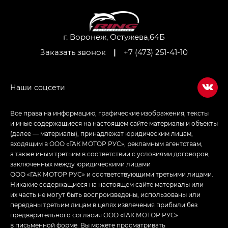
M8 — Эм 8 (M8) в комплектациях Джи Эль — GL,
Джи Ти — GT, Джи Икс — GX,
Джи Икс ПРЕМИУМ — GX PREMIUM, ЛАУНЖ —
LOUNGE
г. Воронеж, Остужева,64Б
Заказать звонок
|
+7 (473) 251-41-10
Empow — Эмпау (Empow) в комплектации
Джи Эс — GS, Джи Эль с элементы экстерьера
в спортивном стиле — GL
(S-Style)
Все права на информацию, графические изображения, тексты
и иные содержащиеся на настоящем сайте материалы и объекты
(далее — материалы), принадлежат юридическим лицам,
входящим в ООО «ГАК МОТОР РУС», рекламным агентствам,
а также иным третьим в соответствии с условиями договоров,
заключенных между юридическими лицами
ООО «ГАК МОТОР РУС» и соответствующими третьими лицами.
Никакие содержащиеся на настоящем сайте материалы или
их часть не могут быть воспроизведены, использованы или
переданы третьим лицам в целях извлечения прибыли без
предварительного согласия ООО «ГАК МОТОР РУС»
в письменной форме. Вы можете просматривать