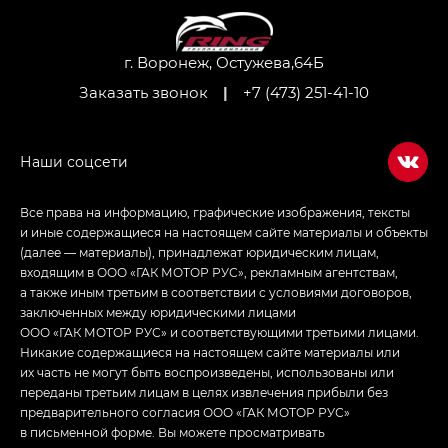
Джи Ти — GT, Джи Икс — GX,
Джи Икс ПРЕМИУМ — GX PREMIUM, ЛАУНЖ —
LOUNGE
г. Воронеж, Остужева,64Б
Заказать звонок
|
+7 (473) 251-41-10
Empow — Эмпау (Empow) в комплектации
Джи Эс — GS, Джи Эль с элементы экстерьера
в спортивном стиле — GL
(S-Style)
Все права на информацию, графические изображения, тексты
и иные содержащиеся на настоящем сайте материалы и объекты
(далее — материалы), принадлежат юридическим лицам,
входящим в ООО «ГАК МОТОР РУС», рекламным агентствам,
а также иным третьим в соответствии с условиями договоров,
заключенных между юридическими лицами
ООО «ГАК МОТОР РУС» и соответствующими третьими лицами.
Никакие содержащиеся на настоящем сайте материалы или
их часть не могут быть воспроизведены, использованы или
переданы третьим лицам в целях извлечения прибыли без
предварительного согласия ООО «ГАК МОТОР РУС»
в письменной форме. Вы можете просматривать