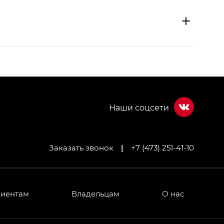
Заказать звонок
|
+7 (473) 251-41-10
МИУМ — GX PREMIUM, Джи Эти — GT, Джи Эль —
 привод — GB AWD, Джи Эль Полный привод —
лиентам
Владельцам
О нас