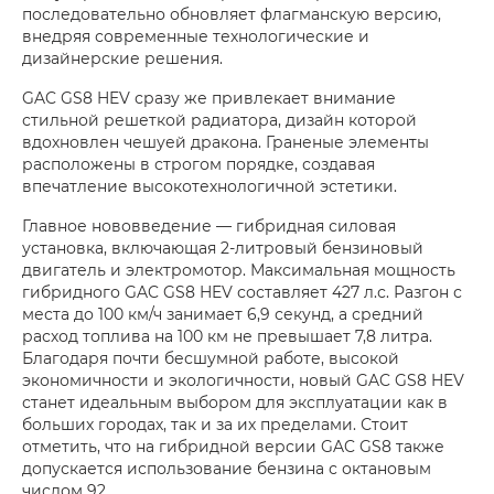
последовательно обновляет флагманскую версию,
внедряя современные технологические и
дизайнерские решения.
GAC GS8 HEV сразу же привлекает внимание
стильной решеткой радиатора, дизайн которой
вдохновлен чешуей дракона. Граненые элементы
расположены в строгом порядке, создавая
впечатление высокотехнологичной эстетики.
Главное нововведение — гибридная силовая
установка, включающая 2-литровый бензиновый
двигатель и электромотор. Максимальная мощность
гибридного GAC GS8 HEV составляет 427 л.с. Разгон с
места до 100 км/ч занимает 6,9 секунд, а средний
расход топлива на 100 км не превышает 7,8 литра.
Благодаря почти бесшумной работе, высокой
экономичности и экологичности, новый GAC GS8 HEV
станет идеальным выбором для эксплуатации как в
больших городах, так и за их пределами. Стоит
отметить, что на гибридной версии GAC GS8 также
допускается использование бензина с октановым
числом 92.