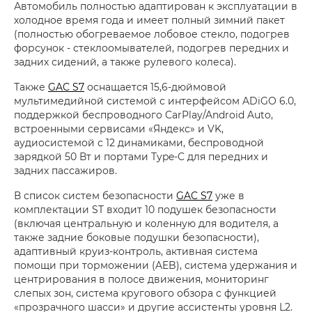
Автомобиль полностью адаптирован к эксплуатации в
холодное время года и имеет полный зимний пакет
(полностью обогреваемое лобовое стекло, подогрев
форсунок - стеклоомывателей, подогрев передних и
задних сидений, а также рулевого колеса).
Также
GAC S7
оснащается 15,6-дюймовой
мультимедийной системой с интерфейсом ADiGO 6.0,
поддержкой беспроводного CarPlay/Android Auto,
встроенными сервисами «Яндекс» и VK,
аудиосистемой с 12 динамиками, беспроводной
зарядкой 50 Вт и портами Type-C для передних и
задних пассажиров.
В список систем безопасности
GAC S7
уже в
комплектации ST входит 10 подушек безопасности
(включая центральную и коленную для водителя, а
также задние боковые подушки безопасности),
адаптивный круиз-контроль, активная система
помощи при торможении (AEB), система удержания и
центрирования в полосе движения, мониторинг
слепых зон, система кругового обзора с функцией
«прозрачного шасси» и другие ассистенты уровня L2.