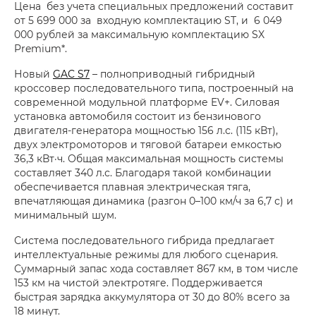
Цена без учета специальных предложений составит
от 5 699 000 за входную комплектацию ST, и 6 049
000 рублей за максимальную комплектацию SX
Premium*.
Новый
GAC S7
– полноприводный гибридный
кроссовер последовательного типа, построенный на
современной модульной платформе EV+. Силовая
установка автомобиля состоит из бензинового
двигателя-генератора мощностью 156 л.с. (115 кВт),
двух электромоторов и тяговой батареи емкостью
36,3 кВт·ч. Общая максимальная мощность системы
составляет 340 л.с. Благодаря такой комбинации
обеспечивается плавная электрическая тяга,
впечатляющая динамика (разгон 0–100 км/ч за 6,7 с) и
минимальный шум.
Система последовательного гибрида предлагает
интеллектуальные режимы для любого сценария.
Суммарный запас хода составляет 867 км, в том числе
153 км на чистой электротяге. Поддерживается
быстрая зарядка аккумулятора от 30 до 80% всего за
18 минут.