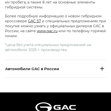
км пробега, а также 8 лет на основные элементы
гибридной системы.
Более подробную информацию о новом гибридном
кроссовере
GAC S7
и специальных предложениях при
покупке можно узнать у официальных дилеров GAC в
России, на сайте
www.gac.ru
или по телефону горячей
линии.
*цена без учета специальных предложений на
автомобили 2025 г. производства.
Aвтомобили GAC в России
S9 — Эс 9 (S9) в комплектации
Эс Икс ПРЕМИУМ — SX PREMIUM
S7 — Эс 7 (S7) в комплектациях
Эс Икс ПРЕМИУМ — SX PREMIUM, Эс Тэ — ST