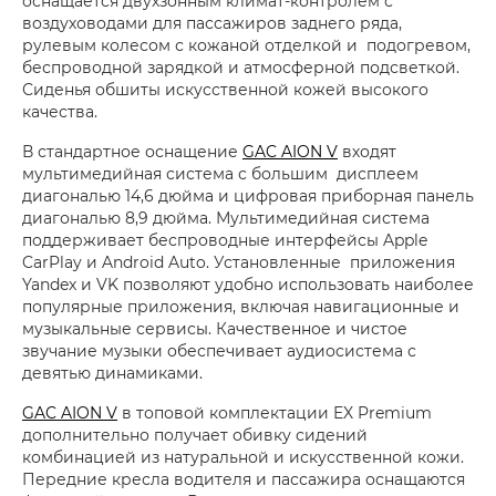
оснащается двухзонным климат-контролем с
воздуховодами для пассажиров заднего ряда,
рулевым колесом с кожаной отделкой и подогревом,
беспроводной зарядкой и атмосферной подсветкой.
Сиденья обшиты искусственной кожей высокого
качества.
В стандартное оснащение
GAC AION V
входят
мультимедийная система с большим дисплеем
диагональю 14,6 дюйма и цифровая приборная панель
диагональю 8,9 дюйма. Мультимедийная система
поддерживает беспроводные интерфейсы Apple
CarPlay и Android Auto. Установленные приложения
Yandex и VK позволяют удобно использовать наиболее
популярные приложения, включая навигационные и
музыкальные сервисы. Качественное и чистое
звучание музыки обеспечивает аудиосистема с
девятью динамиками.
GAC AION V
в топовой комплектации EX Premium
дополнительно получает обивку сидений
комбинацией из натуральной и искусственной кожи.
Передние кресла водителя и пассажира оснащаются