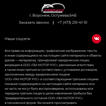
M8 — Эм 8 (M8) в комплектациях Джи Эль — GL,
Джи Ти — GT, Джи Икс — GX,
Джи Икс ПРЕМИУМ — GX PREMIUM, ЛАУНЖ —
LOUNGE
г. Воронеж, Остужева,64Б
Заказать звонок
|
+7 (473) 251-41-10
Empow — Эмпау (Empow) в комплектации
Джи Эс — GS, Джи Эль с элементы экстерьера
в спортивном стиле — GL
(S-Style)
Все права на информацию, графические изображения, тексты
и иные содержащиеся на настоящем сайте материалы и объекты
(далее — материалы), принадлежат юридическим лицам,
входящим в ООО «ГАК МОТОР РУС», рекламным агентствам,
а также иным третьим в соответствии с условиями договоров,
заключенных между юридическими лицами
ООО «ГАК МОТОР РУС» и соответствующими третьими лицами.
Никакие содержащиеся на настоящем сайте материалы или
их часть не могут быть воспроизведены, использованы или
переданы третьим лицам в целях извлечения прибыли без
предварительного согласия ООО «ГАК МОТОР РУС»
в письменной форме. Вы можете просматривать