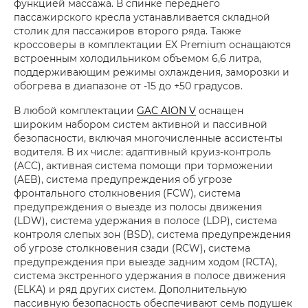
функцией массажа. В спинке переднего
пассажирского кресла устанавливается складной
столик для пассажиров второго ряда. Также
кроссоверы в комплектации EX Premium оснащаются
встроенным холодильником объемом 6,6 литра,
поддерживающим режимы охлаждения, заморозки и
обогрева в диапазоне от -15 до +50 градусов.
В любой комплектации
GAC AION V
оснащен
широким набором систем активной и пассивной
безопасности, включая многочисленные ассистенты
водителя. В их числе: адаптивный круиз-контроль
(ACC), активная система помощи при торможении
(AEB), система предупреждения об угрозе
фронтального столкновения (FCW), система
предупреждения о выезде из полосы движения
(LDW), система удержания в полосе (LDP), система
контроля слепых зон (BSD), система предупреждения
об угрозе столкновения сзади (RCW), система
предупреждения при выезде задним ходом (RCTA),
система экстренного удержания в полосе движения
(ELKA) и ряд других систем. Дополнительную
пассивную безопасность обеспечивают семь подушек