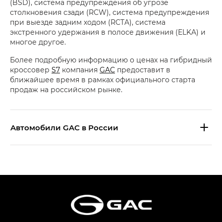
(BSD), система предупреждения об угрозе
столкновения сзади (RCW), система предупреждения
при выезде задним ходом (RCTA), система
экстренного удержания в полосе движения (ELKA) и
многое другое.
Более подробную информацию о ценах на гибридный
кроссовер
S7
компания
GAC
предоставит в
ближайшее время в рамках официального старта
продаж на российском рынке.
Aвтомобили GAC в России
S9 — Эс 9 (S9) в комплектации
Эс Икс ПРЕМИУМ — SX PREMIUM
S7 — Эс 7 (S7) в комплектациях
Эс Икс ПРЕМИУМ — SX PREMIUM, Эс Тэ — ST