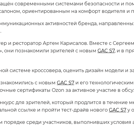
снащён современными системами безопасности и по
алоном, ориентированным на комфорт водителя и п
оммуникационных активностей бренда, направленных
.
гер и ресторатор Артем Карисалов. Вместе с Сергее
, они познакомили зрителей с новым
GAC S7
, и в п
ной системе кроссовера, оценить дизайн модели и 
ознакомились с новым
GAC S7
и его технологическим
чные сертификаты Ozon за активное участие в обс
урс для зрителей, который продлится в течение мес
льной ссылке и пройти тест-драйв нового
GAC S7
у 
 порядке среди участников, выполнивших условия а