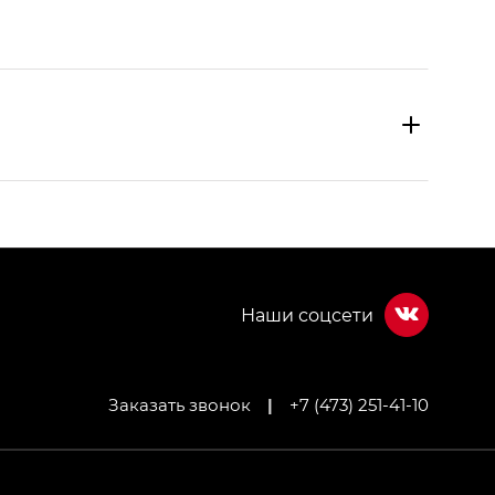
Заказать звонок
|
+7 (473) 251-41-10
МИУМ — GX PREMIUM, Джи Эти — GT, Джи Эль —