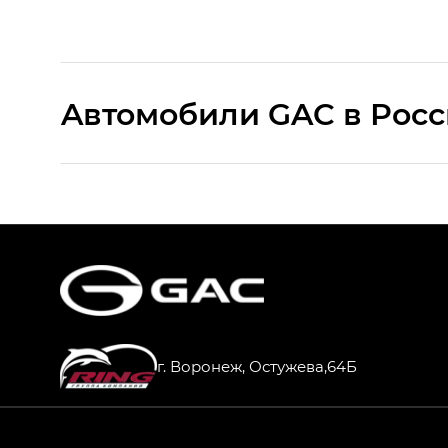
Aвтомобили GAC в Рос
S9 — Эс 9 (S9) в комплектации Эс Икс 
S7 — Эс 7 (S7) в комплектациях Эс Икс П
HYPTEC HT — Хайптек Эйч Ти (HYPTEC H
AION V — Айон Ви в комплектациях Экс 
г. Воронеж, Остужева,64Б
GS8 — Джи Эс 8 (GS8) в комплектациях 
GL