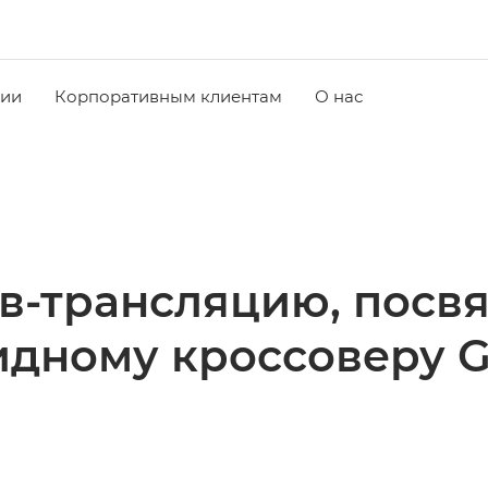
чии
Корпоративным клиентам
О нас
в-трансляцию, пос
идному кроссоверу G