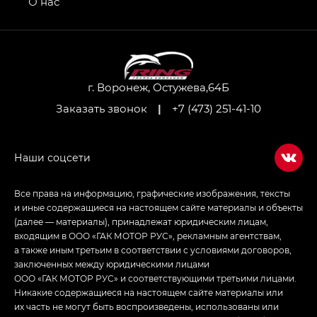
О нас
GL AWD
M8 — Эм 8 (M8) в комплектациях Джи Эль — GL,
Джи Ти — GT, Джи Икс — GX,
Джи Икс ПРЕМИУМ — GX PREMIUM, ЛАУНЖ —
LOUNGE
г. Воронеж, Остужева,64Б
Заказать звонок
|
+7 (473) 251-41-10
Empow — Эмпау (Empow) в комплектации
Джи Эс — GS, Джи Эль с элементы экстерьера
в спортивном стиле — GL
(S-Style)
Все права на информацию, графические изображения, тексты
и иные содержащиеся на настоящем сайте материалы и объекты
(далее — материалы), принадлежат юридическим лицам,
входящим в ООО «ГАК МОТОР РУС», рекламным агентствам,
а также иным третьим в соответствии с условиями договоров,
заключенных между юридическими лицами
ООО «ГАК МОТОР РУС» и соответствующими третьими лицами.
Никакие содержащиеся на настоящем сайте материалы или
их часть не могут быть воспроизведены, использованы или