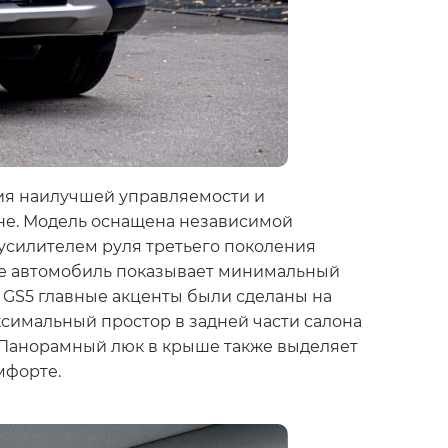
ния наилучшей управляемости и
оне. Модель оснащена независимой
усилителем руля третьего поколения
же автомобиль показывает минимальный
а GS5 главные акценты были сделаны на
ксимальный простор в задней части салона
. Панорамный люк в крыше также выделяет
мфорте.