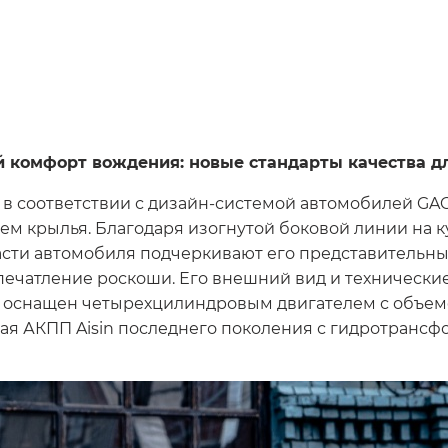
комфорт вождения: новые стандарты качества д
 соответствии с дизайн-системой автомобилей GAC M
ем крылья. Благодаря изогнутой боковой линии на к
части автомобиля подчеркивают его представительны
печатление роскоши. Его внешний вид и техническ
оснащен четырехцилиндровым двигателем с объемом
тая АКПП Aisin последнего поколения с гидротрансф