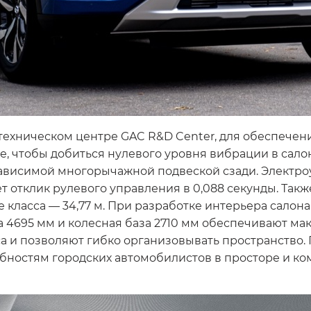
техническом центре GAC R&D Center, для обеспече
е, чтобы добиться нулевого уровня вибрации в сал
ависимой многорычажной подвеской сзади. Электро
 отклик рулевого управления в 0,088 секунды. Так
 класса — 34,77 м. При разработке интерьера салон
а 4695 мм и колесная база 2710 мм обеспечивают ма
са и позволяют гибко организовывать пространство
ебностям городских автомобилистов в просторе и ко