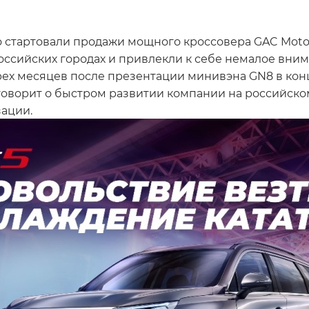
о стартовали продажи мощного кроссовера GAC Moto
российских городах и привлекли к себе немалое вни
рех месяцев после презентации минивэна GN8 в кон
 говорит о быстром развитии компании на российск
ации.