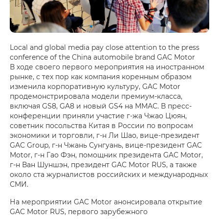
Local and global media pay close attention to the press
conference of the China automobile brand GAC Motor
В ходе своего первого мероприятия на иностранном
рынке, с тех пор как компания коренным образом
изменила корпоративную культуру, GAC Motor
продемонстрировала модели премиум-класса,
включая GS8, GA8 и новый GS4 на ММАС. В пресс-
конференции приняли участие г-жа Чжао Цюян,
советник посольства Китая в России по вопросам
экономики и торговли, г-н Ли Шао, вице-президент
GAC Group, г-н Чжань Сунгуань, вице-президент GAC
Motor, г-н Гао Фэн, помощник президента GAC Motor,
г-н Ван Шуншэн, президент GAC Motor RUS, а также
около ста журналистов российских и международных
СМИ.
На мероприятии GAC Motor анонсировала открытие
GAC Motor RUS, первого зарубежного