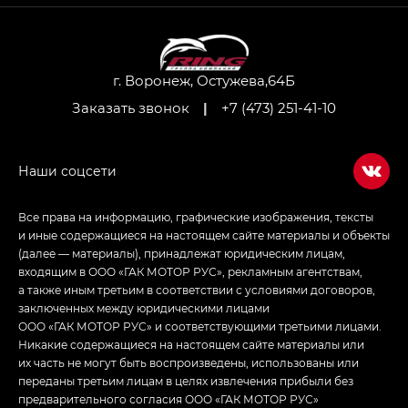
M8 — Эм 8 (M8) в комплектациях Джи Эль — GL,
Джи Ти — GT, Джи Икс — GX,
Джи Икс ПРЕМИУМ — GX PREMIUM, ЛАУНЖ —
LOUNGE
г. Воронеж, Остужева,64Б
Заказать звонок
|
+7 (473) 251-41-10
Empow — Эмпау (Empow) в комплектации
Джи Эс — GS, Джи Эль с элементы экстерьера
в спортивном стиле — GL
(S-Style)
Все права на информацию, графические изображения, тексты
и иные содержащиеся на настоящем сайте материалы и объекты
(далее — материалы), принадлежат юридическим лицам,
входящим в ООО «ГАК МОТОР РУС», рекламным агентствам,
а также иным третьим в соответствии с условиями договоров,
заключенных между юридическими лицами
ООО «ГАК МОТОР РУС» и соответствующими третьими лицами.
Никакие содержащиеся на настоящем сайте материалы или
их часть не могут быть воспроизведены, использованы или
переданы третьим лицам в целях извлечения прибыли без
предварительного согласия ООО «ГАК МОТОР РУС»