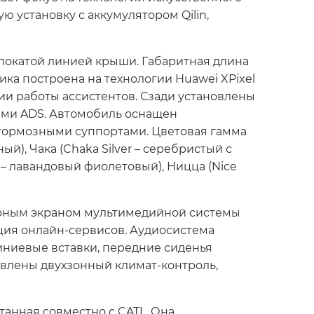
 установку с аккумулятором Qilin,
и покатой линией крыши. Габаритная длина
тика построена на технологии Huawei XPixel
и работы ассистентов. Сзади установлены
ами ADS. Автомобиль оснащен
ормозными суппортами. Цветовая гамма
й), Чака (Chaka Silver – серебристый с
e – лавандовый фиолетовый), Ницца (Nice
рным экраном мультимедийной системы
ция онлайн-сервисов. Аудиосистема
иниевые вставки, передние сиденья
овлены двухзонный климат-контроль,
отанная совместно с CATL. Она