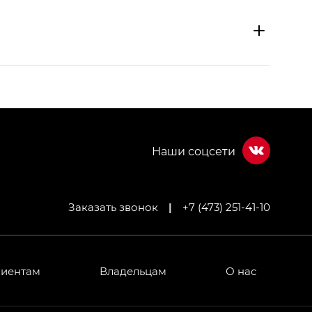
Заказать звонок
|
+7 (473) 251-41-10
МИУМ — GX PREMIUM, Джи Эти — GT, Джи Эль —
 привод — GB AWD, Джи Эль Полный привод —
лиентам
Владельцам
О нас