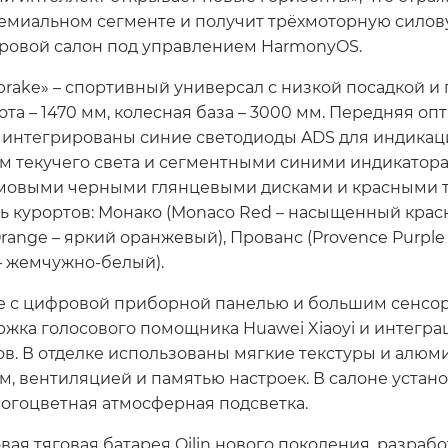
емиальном сегменте и получит трёхмоторную силовую
ровой салон под управлением HarmonyOS.
g brake» – спортивный универсал с низкой посадкой 
ота – 1470 мм, колесная база – 3000 мм. Передняя оп
 интегрированы синие светодиоды ADS для индикаци
м текучего света и сегментными синими индикатор
мовыми черными глянцевыми дисками и красными т
ь курортов: Монако (Monaco Red – насыщенный красны
 Orange – яркий оранжевый), Прованс (Provence Purpl
 – жемчужно-белый).
е с цифровой приборной панелью и большим сенсо
жка голосового помощника Huawei Xiaoyi и интегра
ов. В отделке использованы мягкие текстуры и алюм
 вентиляцией и памятью настроек. В салоне устан
ногоцветная атмосферная подсветка.
вая тяговая батарея Qilin нового поколения, разраб