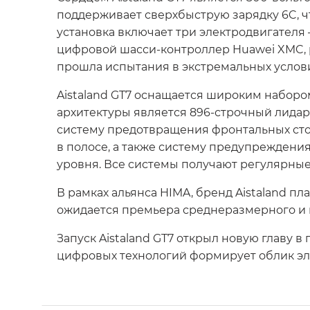
поддерживает сверхбыструю зарядку 6C, чт
установка включает три электродвигателя 
цифровой шасси-контроллер Huawei XMC, 
прошла испытания в экстремальных условия
Aistaland GT7 оснащается широким наборо
архитектуры является 896-строчный лида
систему предотвращения фронтальных сто
в полосе, а также систему предупрежден
уровня. Все системы получают регулярны
В рамках альянса HIMA, бренд Aistaland п
ожидается премьера среднеразмерного и 
Запуск Aistaland GT7 открыл новую главу в
цифровых технологий формирует облик э