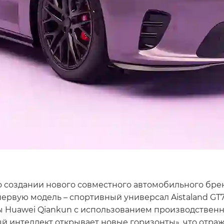
 создании нового совместного автомобильного бренда 
ервую модель – спортивный универсал Aistaland GT7
рмы Huawei Qiankun с использованием производстве
ный интеллект открывает новые горизонты», что отра