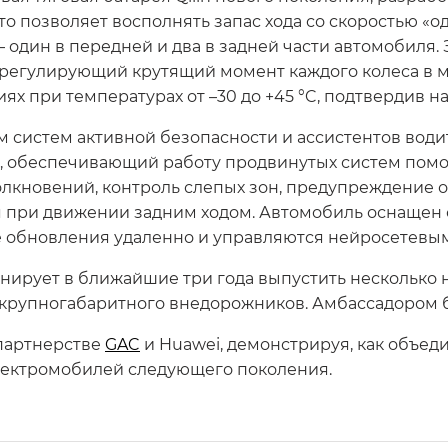
о позволяет восполнять запас хода со скоростью «од
– один в передней и два в задней части автомобиля.
регулирующий крутящий момент каждого колеса в 
х при температурах от –30 до +45 °C, подтвердив н
м систем активной безопасности и ассистентов вод
р, обеспечивающий работу продвинутых систем помо
лкновений, контроль слепых зон, предупреждение 
ия при движении задним ходом. Автомобиль оснащен
е обновления удаленно и управляются нейросетевы
ланирует в ближайшие три года выпустить несколько 
крупногабаритного внедорожников. Амбассадором б
 партнерстве
GAC
и Huawei, демонстрируя, как объед
лектромобилей следующего поколения.