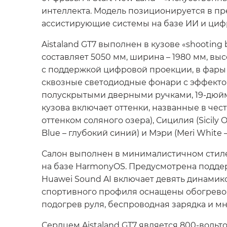
интеллекта. Модель позиционируется в пр
ассистирующие системы на базе ИИ и циф
Aistaland GT7 выполнен в кузове «shootin
составляет 5050 мм, ширина – 1980 мм, выс
с поддержкой цифровой проекции, в фары
сквозные светодиодные фонари с эффекто
полускрытыми дверными ручками, 19-дюй
кузова включает оттенки, названные в чест
оттенком соляного озера), Сицилия (Sicily
Blue – глубокий синий) и Мэри (Meri White
Салон выполнен в минималистичном стил
на базе HarmonyOS. Предусмотрена поддер
Huawei Sound AI включает девять динамик
спортивного профиля оснащены обогревом,
подогрев руля, беспроводная зарядка и м
Сердцем Aistaland GT7 является 800-вольто