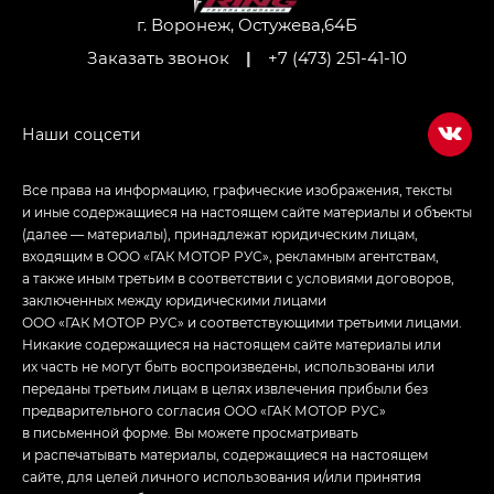
LOUNGE
г. Воронеж, Остужева,64Б
Заказать звонок
|
+7 (473) 251-41-10
Empow — Эмпау (Empow) в комплектации
Джи Эс — GS, Джи Эль с элементы экстерьера
в спортивном стиле — GL
(S-Style)
Все права на информацию, графические изображения, тексты
и иные содержащиеся на настоящем сайте материалы и объекты
(далее — материалы), принадлежат юридическим лицам,
входящим в ООО «ГАК МОТОР РУС», рекламным агентствам,
а также иным третьим в соответствии с условиями договоров,
заключенных между юридическими лицами
ООО «ГАК МОТОР РУС» и соответствующими третьими лицами.
Никакие содержащиеся на настоящем сайте материалы или
их часть не могут быть воспроизведены, использованы или
переданы третьим лицам в целях извлечения прибыли без
предварительного согласия ООО «ГАК МОТОР РУС»
в письменной форме. Вы можете просматривать
и распечатывать материалы, содержащиеся на настоящем
сайте, для целей личного использования и/или принятия