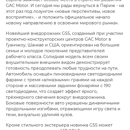
GAC Motor. И сегодня мы рады вернуться в Париж - на
этот раз под лозунгом «новые перспективы, новое
восприятие», - и положить официальное начало
новому направлению в освоении мирового рынка».
Новейший внедорожник GS5, созданный при участии
проектно-конструкторских центров GAC Motor в
Гуанчжоу, Шанхае и США, ориентирован на большие
семьи и молодое поколение представителей
рабочего класса. Солидная модель всем своим
внушительным внешним видом демонстрирует
готовность преодолевать любые трудности на пути.
Автомобиль оснащён линзовидными светодиодными
фарами с тремя «алмазными» гранями на каждой
стороне и массивными задними фонарями с 190
светодиодами, что создаёт эффект яркого,
трёхмерного свечения вокруг внедорожника.
Боковые поверхности авто украшены динамичными
продольными изгибами, отражающими игру света и
тени, визуально удлиняя кузов.
Кроме стильного экстерьера новинка GS5 может