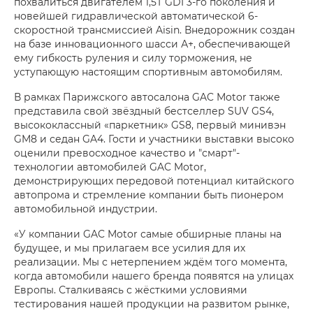
похвалиться двигателем 1,5Т GDI 3-го поколения и
новейшей гидравлической автоматической 6-
скоростной трансмиссией Aisin. Внедорожник создан
на базе инновационного шасси А+, обеспечивающей
ему гибкость руления и силу торможения, не
уступающую настоящим спортивным автомобилям.
В рамках Парижского автосалона GAC Motor также
представила свой звёздный бестселлер SUV GS4,
высококлассный «паркетник» GS8, первый минивэн
GM8 и седан GA4. Гости и участники выставки высоко
оценили превосходное качество и "смарт"-
технологии автомобилей GAC Motor,
демонстрирующих передовой потенциал китайского
автопрома и стремление компании быть пионером
автомобильной индустрии.
«У компании GAC Motor самые обширные планы на
будущее, и мы прилагаем все усилия для их
реализации. Мы с нетерпением ждём того момента,
когда автомобили нашего бренда появятся на улицах
Европы. Сталкиваясь с жёсткими условиями
тестирования нашей продукции на развитом рынке,