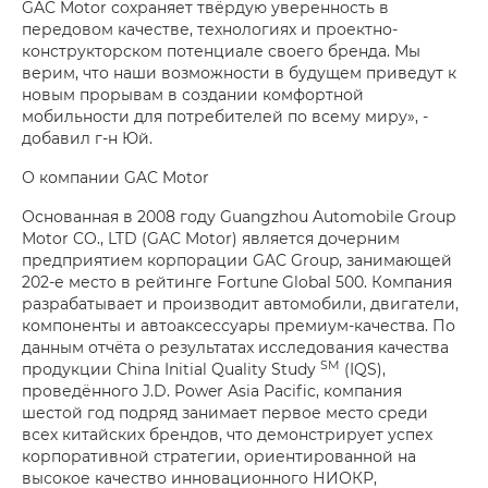
GAC Motor сохраняет твёрдую уверенность в
передовом качестве, технологиях и проектно-
конструкторском потенциале своего бренда. Мы
верим, что наши возможности в будущем приведут к
новым прорывам в создании комфортной
мобильности для потребителей по всему миру», -
добавил г-н Юй.
О компании GAC Motor
Основанная в 2008 году Guangzhou Automobile Group
Motor CO., LTD (GAC Motor) является дочерним
предприятием корпорации GAC Group, занимающей
202-е место в рейтинге Fortune Global 500. Компания
разрабатывает и производит автомобили, двигатели,
компоненты и автоаксессуары премиум-качества. По
данным отчёта о результатах исследования качества
SM
продукции China Initial Quality Study
(IQS),
проведённого J.D. Power Asia Pacific, компания
шестой год подряд занимает первое место среди
всех китайских брендов, что демонстрирует успех
корпоративной стратегии, ориентированной на
высокое качество инновационного НИОКР,