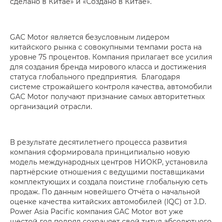
сделано в Китае» и «Создано в Китае».
GAC Motor является безусловным лидером
китайского рынка с совокупными темпами роста на
уровне 75 процентов. Компания прилагает все усилия
для создания бренда мирового класса и достижения
статуса глобального предприятия. Благодаря
системе строжайшего контроля качества, автомобили
GAC Motor получают признание самых авторитетных
организаций отрасли.
В результате десятилетнего процесса развития
компания сформировала принципиально новую
модель международных центров НИОКР, установила
партнёрские отношения с ведущими поставщиками
комплектующих и создала поистине глобальную сеть
продаж. По данным новейшего Отчёта о начальной
оценке качества китайских автомобилей (IQC) от J.D.
Power Asia Pacific компания GAC Motor вот уже
шестой год подряд сохраняет свой титул абсолютного