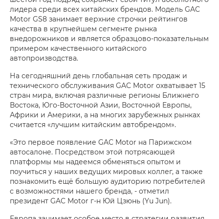
лидера среди всех китайских брендов. Модель GAC
Motor GS8 занимает верхние строчки рейтингов
качества в крупнейшем сегменте рынка
внедорожников и является образцово-показательным
примером качественного китайского
автопроизводства.
На сегодняшний день глобальная сеть продаж и
технического обслуживания GAC Motor охватывает 15
стран мира, включая различные регионы Ближнего
Востока, Юго-Восточной Азии, Восточной Европы,
Африки и Америки, а на многих зарубежных рынках
считается «лучшим китайским автобрендом».
«Это первое появление GAC Motor на Парижском
автосалоне. Посредством этой потрясающей
платформы мы надеемся обменяться опытом и
поучиться у наших ведущих мировых коллег, а также
познакомить ещё большую аудиторию потребителей
с возможностями нашего бренда, - отметил
президент GAC Motor г-н Юй Цзюнь (Yu Jun).
Европа занимает особое место в стратегии развития