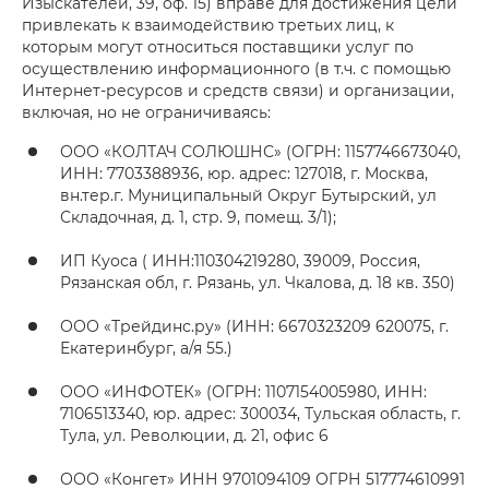
Изыскателей, 39, оф. 15) вправе для достижения цели
привлекать к взаимодействию третьих лиц, к
которым могут относиться поставщики услуг по
осуществлению информационного (в т.ч. с помощью
Интернет-ресурсов и средств связи) и организации,
включая, но не ограничиваясь:
ООО «КОЛТАЧ СОЛЮШНС» (ОГРН: 1157746673040,
ИНН: 7703388936, юр. адрес: 127018, г. Москва,
вн.тер.г. Муниципальный Округ Бутырский, ул
Складочная, д. 1, стр. 9, помещ. 3/1);
ИП Куоса ( ИНН:110304219280, 39009, Россия,
Рязанская обл, г. Рязань, ул. Чкалова, д. 18 кв. 350)
ООО «Трейдинс.ру» (ИНН: 6670323209 620075, г.
Екатеринбург, а/я 55.)
ООО «ИНФОТЕК» (ОГРН: 1107154005980, ИНН:
7106513340, юр. адрес: 300034, Тульская область, г.
Тула, ул. Революции, д. 21, офис 6
ООО «Конгет» ИНН 9701094109 ОГРН 517774610991