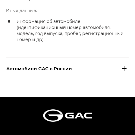
Иные данные:
информация об автомобиле
(идентификационный номер автомобиля,
модель, год выпуска, пробег, регистрационный
номер и др).
Aвтомобили GAC в России
S9 — Эс 9 (S9) в комплектации
Эс Икс ПРЕМИУМ — SX PREMIUM
S7 — Эс 7 (S7) в комплектациях
Эс Икс ПРЕМИУМ — SX PREMIUM, Эс Тэ — ST
HYPTEC HT — Хайптек Эйч Ти (HYPTEC HT)
в комплектации Экс ПРЕМИУМ — EX PREMIUM