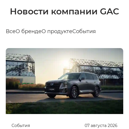
Новости компании GAC
Все
О бренде
О продукте
События
События
07
августа
2026