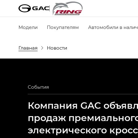
Модели
Покупателям
Автомобили в нали
Главная
Новости
События
Компания GAC объявля
продаж премиальног
электрического крос