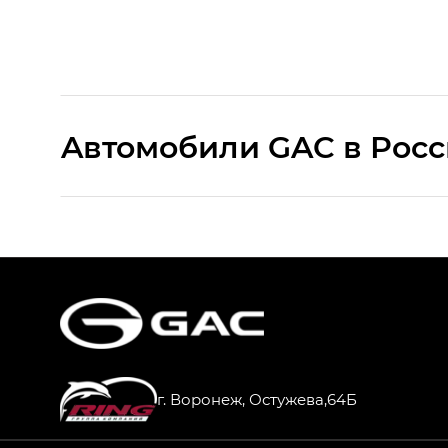
Aвтомобили GAC в Рос
S9 — Эс 9 (S9) в комплектации Эс Икс 
S7 — Эс 7 (S7) в комплектациях Эс Икс П
HYPTEC HT — Хайптек Эйч Ти (HYPTEC H
AION V — Айон Ви в комплектациях Экс 
г. Воронеж, Остужева,64Б
GS8 — Джи Эс 8 (GS8) в комплектациях 
GL