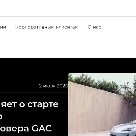
чии
Корпоративным клиентам
О нас
2 июля 2026
ет о старте
о
совера GAC