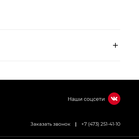
Заказать звонок
|
+7 (473) 251-41-10
МИУМ — GX PREMIUM, Джи Эти — GT, Джи Эль —