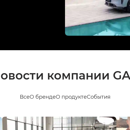
овости компании G
Все
О бренде
О продукте
События