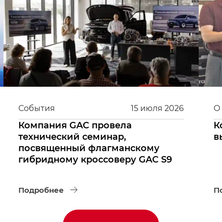
События
15
июля
2026
О
Компания GAC провела
К
технический семинар,
в
посвященный флагманскому
гибридному кроссоверу GAC S9
Подробнее
П