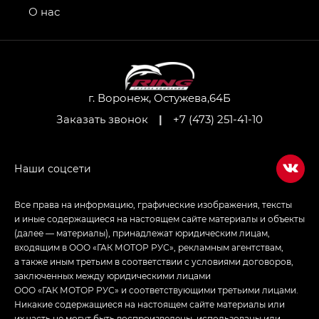
привод — GB AWD, Джи Эль Полный привод —
О нас
GL AWD
M8 — Эм 8 (M8) в комплектациях Джи Эль — GL,
Джи Ти — GT, Джи Икс — GX,
Джи Икс ПРЕМИУМ — GX PREMIUM, ЛАУНЖ —
LOUNGE
г. Воронеж, Остужева,64Б
Заказать звонок
|
+7 (473) 251-41-10
Empow — Эмпау (Empow) в комплектации
Джи Эс — GS, Джи Эль с элементы экстерьера
в спортивном стиле — GL
(S-Style)
Все права на информацию, графические изображения, тексты
и иные содержащиеся на настоящем сайте материалы и объекты
(далее — материалы), принадлежат юридическим лицам,
входящим в ООО «ГАК МОТОР РУС», рекламным агентствам,
а также иным третьим в соответствии с условиями договоров,
заключенных между юридическими лицами
ООО «ГАК МОТОР РУС» и соответствующими третьими лицами.
Никакие содержащиеся на настоящем сайте материалы или
их часть не могут быть воспроизведены, использованы или