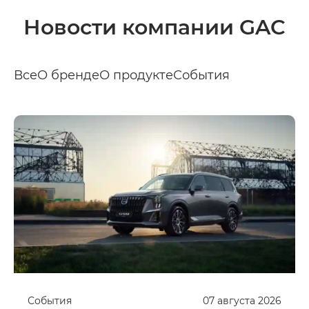
Новости компании GAC
Все
О бренде
О продукте
События
События
07
августа
2026