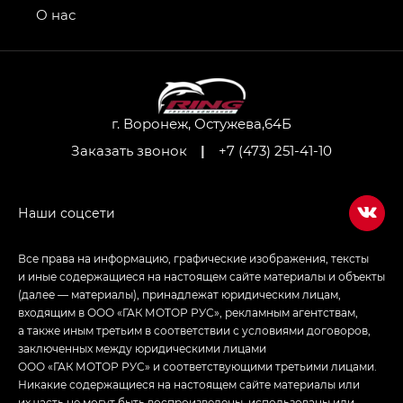
привод — GB AWD, Джи Эль Полный привод —
О нас
GL AWD
M8 — Эм 8 (M8) в комплектациях Джи Эль — GL,
Джи Ти — GT, Джи Икс — GX,
Джи Икс ПРЕМИУМ — GX PREMIUM, ЛАУНЖ —
LOUNGE
г. Воронеж, Остужева,64Б
Заказать звонок
|
+7 (473) 251-41-10
Empow — Эмпау (Empow) в комплектации
Джи Эс — GS, Джи Эль с элементы экстерьера
в спортивном стиле — GL
(S-Style)
Все права на информацию, графические изображения, тексты
и иные содержащиеся на настоящем сайте материалы и объекты
(далее — материалы), принадлежат юридическим лицам,
входящим в ООО «ГАК МОТОР РУС», рекламным агентствам,
а также иным третьим в соответствии с условиями договоров,
заключенных между юридическими лицами
ООО «ГАК МОТОР РУС» и соответствующими третьими лицами.
Никакие содержащиеся на настоящем сайте материалы или
их часть не могут быть воспроизведены, использованы или